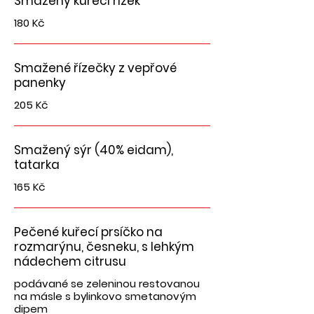
Smažený kuřecí řízek
180 Kč
Smažené řízečky z vepřové
panenky
205 Kč
Smažený sýr (40% eidam),
tatarka
165 Kč
Pečené kuřecí prsíčko na
rozmarýnu, česneku, s lehkým
nádechem citrusu
podávané se zeleninou restovanou
na másle s bylinkovo smetanovým
dipem