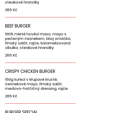
steakové hranolky
265 Kč
BEEF BURGER
100% mleté hovězí maso, mayo s
pečeným česnekem, bbq omáčka,
římský salát, rajče, karamelizovaná
cibulka, steakové hranolky
265 Kč
CRISPY CHICKEN BURGER
150g kuřecí v křupavé krustě,
česnekové mayo, římský salát,
medovo-hořčičný dressing, rajče
265 Kč
BURGER SPECIAL