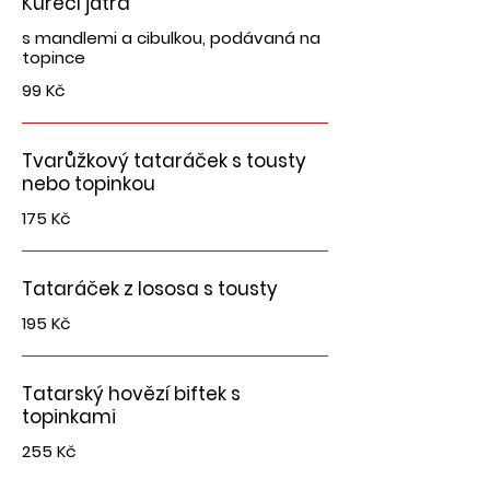
Kuřecí játra
s mandlemi a cibulkou, podávaná na
topince
99 Kč
Tvarůžkový tataráček s tousty
nebo topinkou
175 Kč
Tataráček z lososa s tousty
195 Kč
Tatarský hovězí biftek s
topinkami
255 Kč