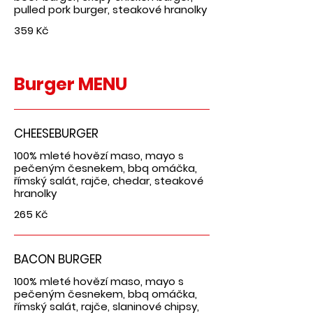
pulled pork burger, steakové hranolky
359 Kč
Burger MENU
CHEESEBURGER
100% mleté hovězí maso, mayo s
pečeným česnekem, bbq omáčka,
římský salát, rajče, chedar, steakové
hranolky
265 Kč
BACON BURGER
100% mleté hovězí maso, mayo s
pečeným česnekem, bbq omáčka,
římský salát, rajče, slaninové chipsy,