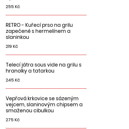
255 Kč
RETRO - Kuřecí prso na grilu
zapečené s hermelínem a
slaninkou
219 Kč
Telecí játra sous vide na grilu s
hranolky a tatarkou
245 Kč
Vepřová krkovice se sázeným
vejcem, slaninovým chipsem a
smaženou cibulkou
275 Kč