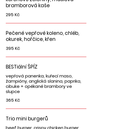
bramborová kaše
295 Kč
Pečené vepřové koleno, chléb,
okurek, hořčice, křen
395 Kč
BESTiální ŠPÍZ
vepřová panenka, kuřecí maso,
žampióny, anglická slanina, paprika,
cibuke + opékané brambory ve
slupce
365 Kč
Trio mini burgerů
beef burger, crispy chicken burger,