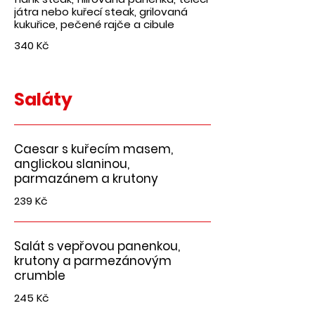
játra nebo kuřecí steak, grilovaná
kukuřice, pečené rajče a cibule
340 Kč
Saláty
Caesar s kuřecím masem,
anglickou slaninou,
parmazánem a krutony
239 Kč
Salát s vepřovou panenkou,
krutony a parmezánovým
crumble
245 Kč