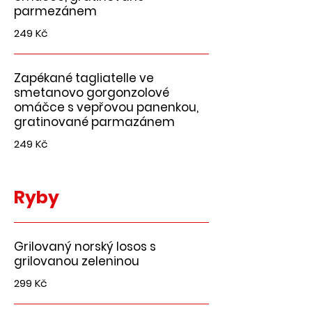
parmezánem
249 Kč
Zapékané tagliatelle ve
smetanovo gorgonzolové
omáčce s vepřovou panenkou,
gratinované parmazánem
249 Kč
Ryby
Grilovaný norský losos s
grilovanou zeleninou
299 Kč