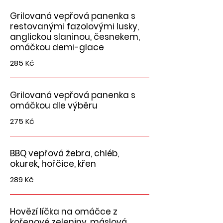
Grilovaná vepřová panenka s
restovanými fazolovými lusky,
anglickou slaninou, česnekem,
omáčkou demi-glace
285 Kč
Grilovaná vepřová panenka s
omáčkou dle výběru
275 Kč
BBQ vepřová žebra, chléb,
okurek, hořčice, křen
289 Kč
Hovězí líčka na omáčce z
kořenové zeleniny, máslová