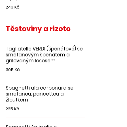
249 Kč
Těstoviny a rizoto
Tagliatelle VERDI (špenátové) se
smetanovým špenátem a
grilovaným lososem
305 Kč
Spaghetti ala carbonara se
smetanou, pancettou a
žloutkem
225 Kč