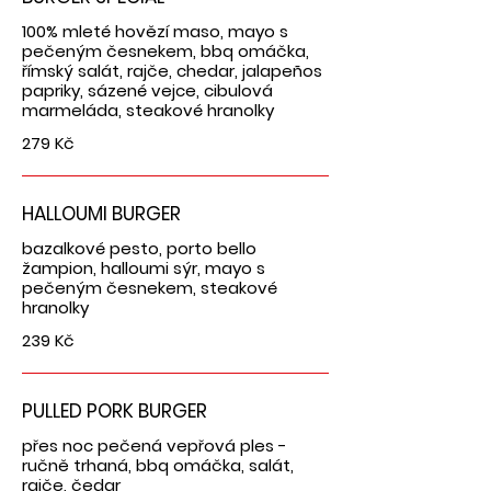
100% mleté hovězí maso, mayo s
pečeným česnekem, bbq omáčka,
římský salát, rajče, chedar, jalapeños
papriky, sázené vejce, cibulová
marmeláda, steakové hranolky
279 Kč
HALLOUMI BURGER
bazalkové pesto, porto bello
žampion, halloumi sýr, mayo s
pečeným česnekem, steakové
hranolky
239 Kč
PULLED PORK BURGER
přes noc pečená vepřová ples -
ručně trhaná, bbq omáčka, salát,
rajče, čedar