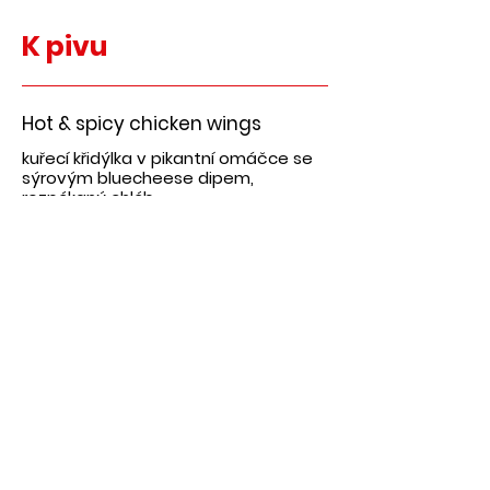
K pivu
Hot & spicy chicken wings
kuřecí křidýlka v pikantní omáčce se
sýrovým bluecheese dipem,
rozpékaný chléb
210 Kč
Topinka s pikantní masovou
směsí, sypaná sýrem
159 Kč
Best bramborové chipsy,
ďábelská omáčka
69 Kč