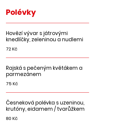
Polévky
Hovězí vývar s játrovými
knedlíčky, zeleninou a nudlemi
72 Kč
Rajská s pečeným květákem a
parmezánem
75 Kč
Česneková polévka s uzeninou,
krutóny, eidamem / tvarůžkem
80 Kč