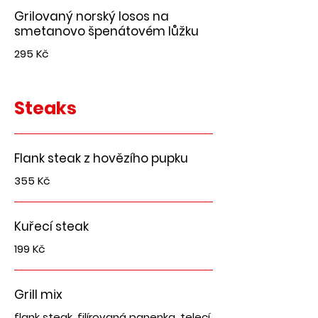
Grilovaný norský losos na
smetanovo špenátovém lůžku
295 Kč
Steaks
Flank steak z hovězího pupku
355 Kč
Kuřecí steak
199 Kč
Grill mix
flank steak, filírovaná panenka, telecí