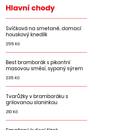
Hlavní chody
Svíčková na smetaně, domací
houskový knedlík
255 Kč
Best bramborák s pikantní
masovou směsí, sypaný sýrem
235 Kč
Tvarůžky v bramboráku s
grilovanou slaninkou
210 Kč