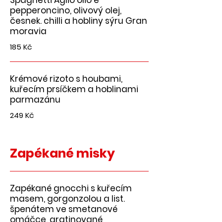
Spaghetti Aglio olio e
pepperoncino, olivový olej,
česnek. chilli a hobliny sýru Gran
moravia
185 Kč
Krémové rizoto s houbami,
kuřecím prsíčkem a hoblinami
parmazánu
249 Kč
Zapékané misky
Zapékané gnocchi s kuřecím
masem, gorgonzolou a list.
špenátem ve smetanové
omáčce, gratinované