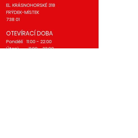
EL. KRÁSNOHORSKÉ 318
FRÝDEK-MÍSTEK
738 01
OTEVÍRACÍ DOBA
Pondělí 11:00 - 22:00
Úterý 11:00 - 22:00
Středa 11:00 - 22:00
Čtvrtek 11:00 - 22:00
Pátek 11:00 - 23:00
Sobota 11:00 - 23:00
Neděle 11:00 -22:00
©2024 BY
udelamvamweb.cz