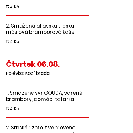
174 Kč
2. Smažená aljašská treska,
máslová bramborová kaše
174 Kč
Čtvrtek 06.08.
Polévka: Kozí brada
1. Smažený sýr GOUDA, vařené
brambory, domácí tatarka
174 Kč
2. Srbské rizoto z vepřového