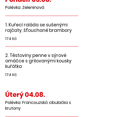
1. Kuřecí roláda se sušenými
rajčaty, šťouchané brambory
174 Kč
2. Těstoviny penne v sýrové
omáčce s grilovanými kousky
kuřátka
174 Kč
Úterý 04.08.
Polévka: Francouzská cibulačka s
krutony