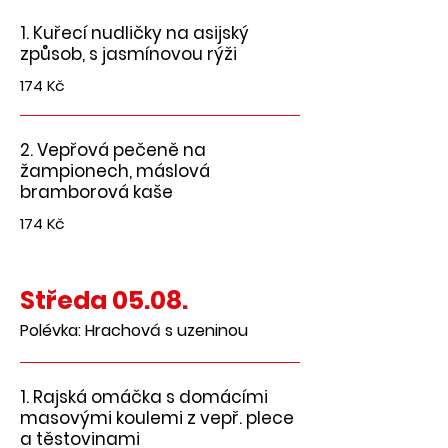
1. Kuřecí nudličky na asijský
způsob, s jasmínovou rýži
174 Kč
2. Vepřová pečeně na
žampionech, máslová
bramborová kaše
174 Kč
Středa 05.08.
Polévka: Hrachová s uzeninou
1. Rajská omáčka s domácími
masovými koulemi z vepř. plece
a těstovinami