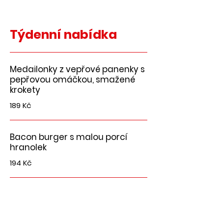
Týdenní nabídka
Medailonky z vepřové panenky s
pepřovou omáčkou, smažené
krokety
189 Kč
Bacon burger s malou porcí
hranolek
194 Kč
Pizza Ø26 cm Salámová /tomat,
mozzarella, slanina, salamino
picante/